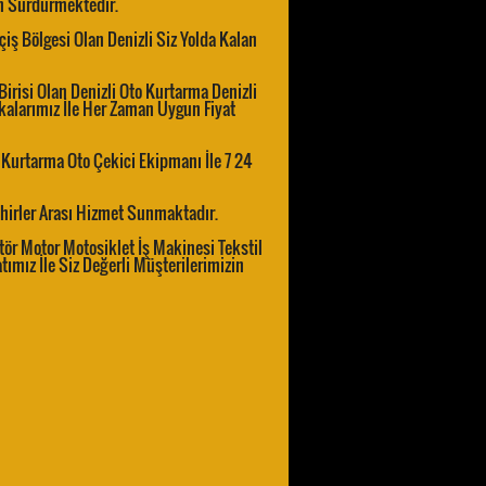
en Sürdürmektedir.
çiş Bölgesi Olan Denizli Siz Yolda Kalan
irisi Olan Denizli Oto Kurtarma Denizli
ikalarımız İle Her Zaman Uygun Fiyat
 Kurtarma Oto Çekici Ekipmanı İle 7 24
Şehirler Arası Hizmet Sunmaktadır.
tör Motor Motosiklet İş Makinesi Tekstil
tımız İle Siz Değerli Müşterilerimizin