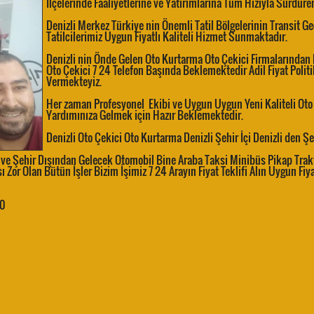
İlçelerinde Faaliyetlerine ve Yatırımlarına Tüm Hızıyla Sürdür
Denizli Merkez Türkiye nin Önemli Tatil Bölgelerinin Transit Ge
Tatilcilerimiz Uygun Fiyatlı Kaliteli Hizmet Sunmaktadır.
Denizli nin Önde Gelen Oto Kurtarma Oto Çekici Firmalarından B
Oto Çekici 7 24 Telefon Başında Beklemektedir Adil Fiyat Polit
Vermekteyiz.
Her zaman Profesyonel Ekibi ve Uygun Uygun Yeni Kaliteli Oto
Yardımınıza Gelmek için Hazır Beklemektedir.
Denizli Oto Çekici Oto Kurtarma Denizli Şehir İçi Denizli den 
ek ve Şehir Dışından Gelecek Otomobil Bine Araba Taksi Minibüs Pikap Trak
 Zor Olan Bütün İşler Bizim İşimiz 7 24 Arayın Fiyat Teklifi Alın Uygun Fiya
90