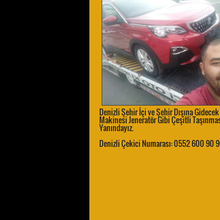
Denizli Şehir İçi ve Şehir Dışına Gidec
Makinesi Jeneratör Gibi Çeşitli Taşınması
Yanındayız.
Denizli Çekici Numarası: 0552 600 90 